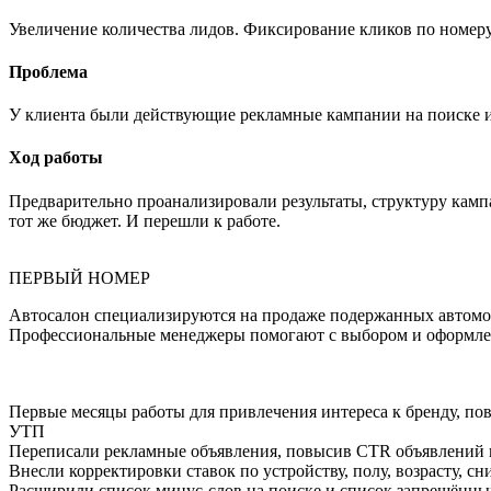
Увеличение количества лидов. Фиксирование кликов по номеру т
Проблема
У клиента были действующие рекламные кампании на поиске и в
Ход работы
Предварительно проанализировали результаты, структуру камп
тот же бюджет. И перешли к работе.
ПЕРВЫЙ НОМЕР
Автосалон специализируются на продаже подержанных автомоби
Профессиональные менеджеры помогают с выбором и оформлен
Первые месяцы работы для привлечения интереса к бренду, по
УТП
Переписали рекламные объявления, повысив CTR объявлений и
Внесли корректировки ставок по устройству, полу, возрасту, с
Расширили список минус-слов на поиске и список запрещённых